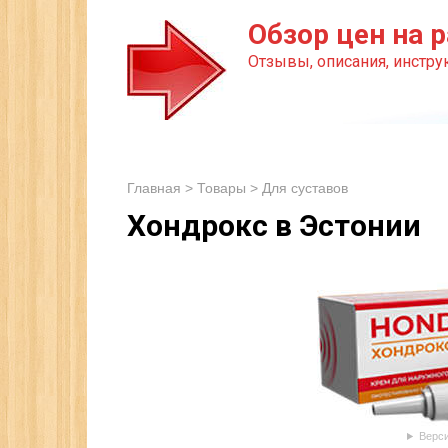
Перейти
Обзор цен на р
к
Отзывы, описания, инструк
контенту
Главная
>
Товары
>
Для суставов
Хондрокс в Эстонии
Верси