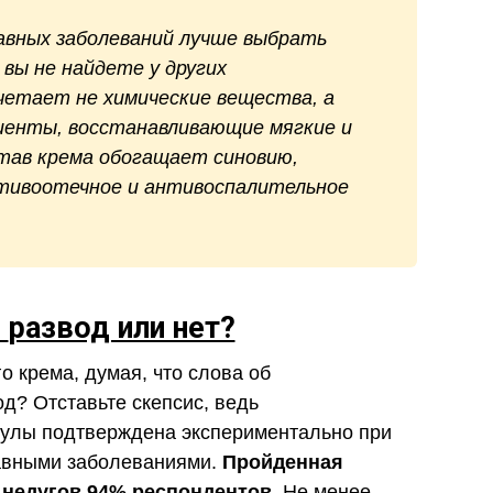
авных заболеваний лучше выбрать
вы не найдете у других
четает не химические вещества, а
енты, восстанавливающие мягкие и
тав крема обогащает синовию,
тивоотечное и антивоспалительное
с
развод или нет?
о крема, думая, что слова об
д? Отставьте скепсис, ведь
мулы подтверждена экспериментально при
авными заболеваниями.
Пройденная
 недугов 94% респондентов.
Не менее