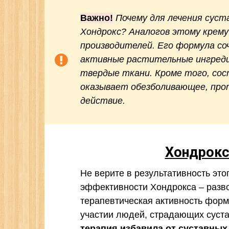
Важно!
Почему для лечения суст
Хондрокс? Аналогов этому крему 
производителей. Его формула со
активные растительные ингреди
твердые ткани. Кроме того, сос
оказывает обезболивающее, про
действие.
Хондрок
Не верите в результативность этог
эффективности Хондрокса – разво
терапевтическая активность фор
участии людей, страдающих суст
терапия избавила от суставных