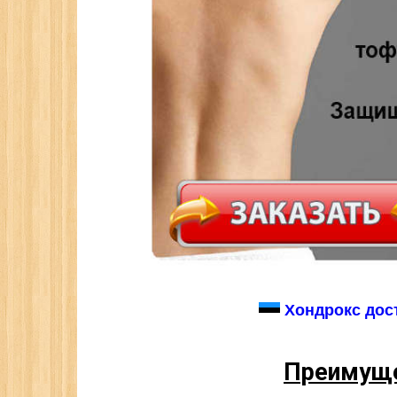
Хондрокс дост
Преимуще