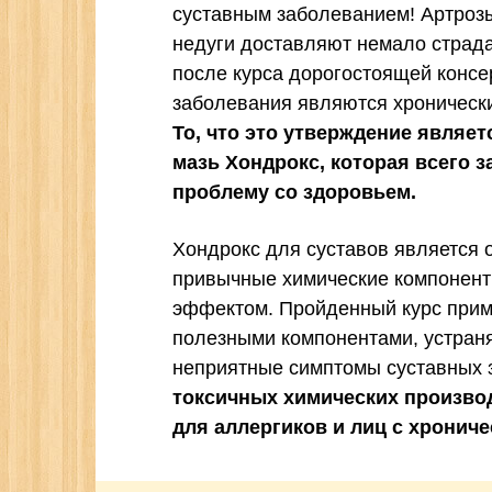
суставным заболеванием! Артрозы
недуги доставляют немало страда
после курса дорогостоящей консер
заболевания являются хронически
То, что это утверждение являе
мазь Хондрокс, которая всего 
проблему со здоровьем.
Хондрокс для суставов является о
привычные химические компонент
эффектом. Пройденный курс прим
полезными компонентами, устраня
неприятные симптомы суставных 
токсичных химических произво
для аллергиков и лиц с хронич