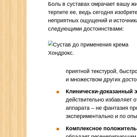
Боль в суставах омрачает вашу ж
терпите ее, ведь сегодня изобрет
неприятных ощущений и источника
следующими достоинствами:
приятной текстурой, быст
и множеством других досто
Клинически-доказанный 
действительно избавляет о
аппарата – не фантазия пр
экспериментально и по опы
Комплексное положительн
обладает регенерирующим