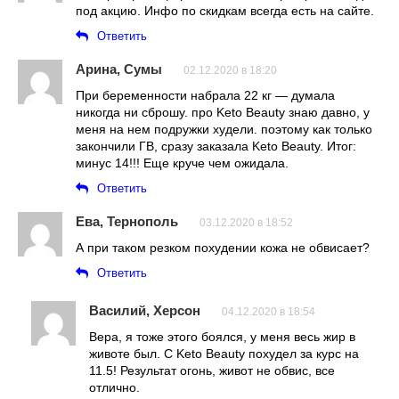
под акцию. Инфо по скидкам всегда есть на сайте.
Ответить
Арина, Сумы
02.12.2020 в 18:20
При беременности набрала 22 кг — думала
никогда ни сброшу. про Keto Beauty знаю давно, у
меня на нем подружки худели. поэтому как только
закончили ГВ, сразу заказала Keto Beauty. Итог:
минус 14!!! Еще круче чем ожидала.
Ответить
Ева, Тернополь
03.12.2020 в 18:52
А при таком резком похудении кожа не обвисает?
Ответить
Василий, Херсон
04.12.2020 в 18:54
Вера, я тоже этого боялся, у меня весь жир в
животе был. С Keto Beauty похудел за курс на
11.5! Результат огонь, живот не обвис, все
отлично.