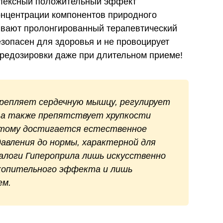
лексный положительный эффект
онцентрации компонентов природного
ивают пролонгированный терапевтический
езопасен для здоровья и не провоцирует
ередозировки даже при длительном приеме!
репляет сердечную мышцу, регулирует
, а также препятствует хрупкости
этому достигается естественное
авления до нормы, характерной для
алоги Гипероприла лишь искусственно
копительного эффекта и лишь
ем.