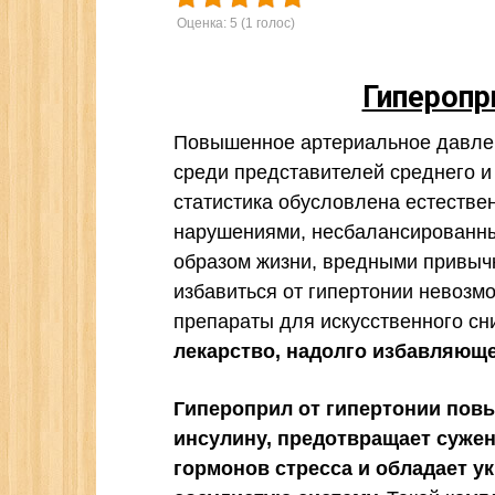
Оценка:
5
(
1
голос)
Гиперопр
Повышенное артериальное давлен
среди представителей среднего и
статистика обусловлена естеств
нарушениями, несбалансированн
образом жизни, вредными привычк
избавиться от гипертонии невозмо
препараты для искусственного с
лекарство, надолго избавляюще
Гипероприл от гипертонии повы
инсулину, предотвращает сужен
гормонов стресса и обладает у