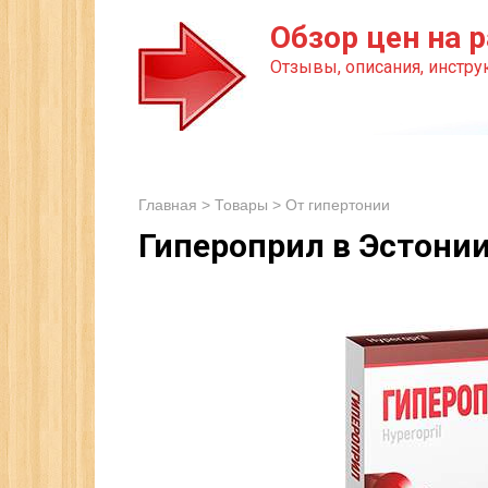
Перейти
Обзор цен на р
к
Отзывы, описания, инструк
контенту
Главная
>
Товары
>
От гипертонии
Гипероприл в Эстони