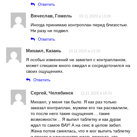
Ответить
Вячеслав, Гомель
09.11.2020 в 13:08
Иногда принимаю контроплан перед близостью.
Ни разу не подвел.
Ответить
Михаил, Казань
10.11.2020 в 13:36
Я особых изменений не заметил с контрапланом,
может слишком много ожидал и сосредоточился на
своих ощущениях.
Ответить
Сергей, Челябинск
11.11.2020 в 16:31
Михаил, у меня так было. Я как раз только
заказал контраплан, мужики его так расхвалили,
то после него такие ощущения… такие
возможности… Я выпил таблетку и как дурак
ждал то самое ВАУ! А на секс в целом забил.
Жена потом смеялась, что я мог выпить таблетку
и просто в одиночестве ждать прихода, это